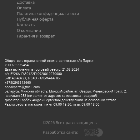
Доставка
Оплата
Политика конфиденциальности
Публичная оферта
Контакты
О компании
Гарантия и возврат
Общество с ограниченной ответственностью «Ак-Партс»
УНП 693335454
Дата включения в торговый реестр: 21.08.2024
р/с BY26ALFA30122F40920010270000
БИК ALFABY2X, в ЗАО «АЛЬФА-БАНК»
+375(29)3813660
oooakparts@gmail.com
Беларусь, Минская область, Минский район, аг. Озерцо, Меньковский тракт, 2,
павильон 253 (не является адресом самовывоза товаров!)
Директор Горбач Андрей Сергеевич действующий на основании Устава
Режим работы магазина: пн-чт 09:00-19:30, пт-вс 09:00-18:00
©2026 Все права защищены
Разработка сайта: