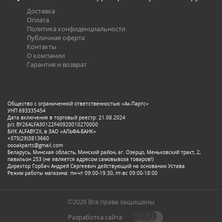
Доставка
Оплата
Политика конфиденциальности
Публичная оферта
Контакты
О компании
Гарантия и возврат
Общество с ограниченной ответственностью «Ак-Партс»
УНП 693335454
Дата включения в торговый реестр: 21.08.2024
р/с BY26ALFA30122F40920010270000
БИК ALFABY2X, в ЗАО «АЛЬФА-БАНК»
+375(29)3813660
oooakparts@gmail.com
Беларусь, Минская область, Минский район, аг. Озерцо, Меньковский тракт, 2,
павильон 253 (не является адресом самовывоза товаров!)
Директор Горбач Андрей Сергеевич действующий на основании Устава
Режим работы магазина: пн-чт 09:00-19:30, пт-вс 09:00-18:00
©2026 Все права защищены
Разработка сайта: