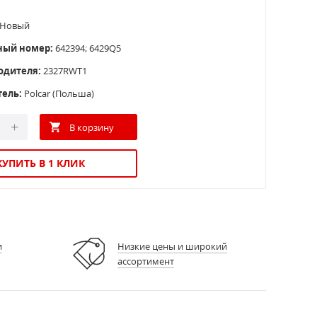
Новый
ный номер:
642394; 6429Q5
одителя:
2327RWT1
тель:
Polcar (Польша)
КУПИТЬ В 1 КЛИК
и
Низкие цены и широкий
ассортимент