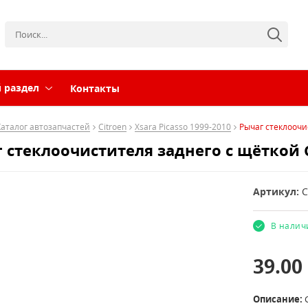
 раздел
Контакты
Каталог автозапчастей
Citroen
Xsara Picasso 1999-2010
Рычаг стеклоочис
 стеклоочистителя заднего с щёткой Ci
Артикул:
C
В налич
39.00
Описание:
C