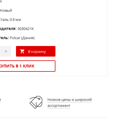
л
Новый
Сталь 0.8 мм.
одителя:
3030421K
тель:
Polcar (Дания)
КУПИТЬ В 1 КЛИК
и
Низкие цены и широкий
ассортимент