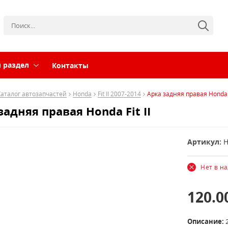
 раздел
Контакты
Каталог автозапчастей
Honda
Fit II 2007-2014
Арка задняя правая Honda F
задняя правая Honda Fit II
Артикул:
H
Нет в н
120.0
Описание:
2