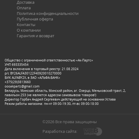
Доставка
Оплата
Политика конфиденциальности
Публичная оферта
Контакты
О компании
Гарантия и возврат
Общество с ограниченной ответственностью «Ак-Партс»
УНП 693335454
Дата включения в торговый реестр: 21.08.2024
р/с BY26ALFA30122F40920010270000
БИК ALFABY2X, в ЗАО «АЛЬФА-БАНК»
+375(29)3813660
oooakparts@gmail.com
Беларусь, Минская область, Минский район, аг. Озерцо, Меньковский тракт, 2,
павильон 253 (не является адресом самовывоза товаров!)
Директор Горбач Андрей Сергеевич действующий на основании Устава
Режим работы магазина: пн-чт 09:00-19:30, пт-вс 09:00-18:00
©2026 Все права защищены
Разработка сайта: