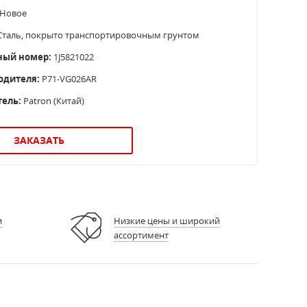
Новое
таль, покрыто транспортировочным грунтом
ный номер:
1J5821022
одителя:
P71-VG026AR
ель:
Patron (Китай)
ЗАКАЗАТЬ
и
Низкие цены и широкий
ассортимент