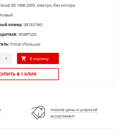
Passat B5 1996-2005, электро, без мотора
Новый
ный номер:
3B1837461
одителя:
9548PSG5
ель:
Polcar (Польша)
КУПИТЬ В 1 КЛИК
и
Низкие цены и широкий
ассортимент