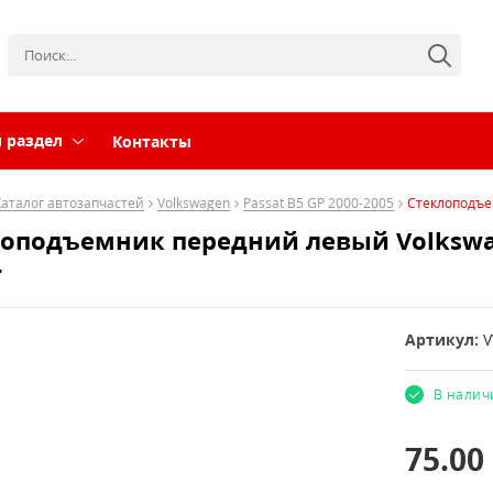
 раздел
Контакты
Каталог автозапчастей
Volkswagen
Passat B5 GP 2000-2005
Стеклоподъем
оподъемник передний левый Volkswage
r
Артикул:
В налич
75.00