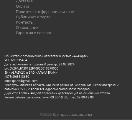
Доставка
Оплата
Политика конфиденциальности
Публичная оферта
Контакты
О компании
Гарантия и возврат
Общество с ограниченной ответственностью «Ак-Партс»
УНП 693335454
Дата включения в торговый реестр: 21.08.2024
р/с BY26ALFA30122F40920010270000
БИК ALFABY2X, в ЗАО «АЛЬФА-БАНК»
+375(29)3813660
oooakparts@gmail.com
Беларусь, Минская область, Минский район, аг. Озерцо, Меньковский тракт, 2,
павильон 253 (не является адресом самовывоза товаров!)
Директор Горбач Андрей Сергеевич действующий на основании Устава
Режим работы магазина: пн-чт 09:00-19:30, пт-вс 09:00-18:00
©2026 Все права защищены
Разработка сайта: