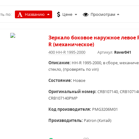
ть по:
Названию
Цене
Просмотрам
Зеркало боковое наружное левое R
R (механическое)
400 HH-R 1995-2000
Артикул:
Rover041
Описание:
HH-R 1995-2000, в сборе, механич
стекло, (проверять по vin)
Состояние:
Новое
Оригинальный номер:
CRB107140,
CRB10714
CRB107140PMP
Код производителя:
PMG3206M01
Производитель:
Patron (Китай)