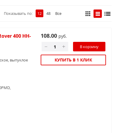
Показывать по:
12
48
Все
108.00
over 400 HH-
руб.
КУПИТЬ В 1 КЛИК
еское, выпуклое
0PMD,