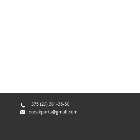
+375 (29) 381-36-60
oooakparts@gmail.com