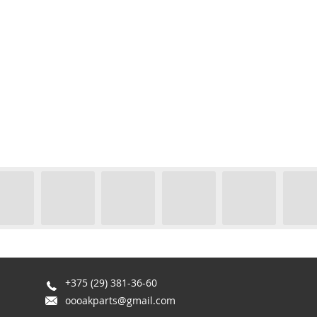
+375 (29) 381-36-60
oooakparts@gmail.com