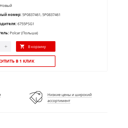
Новый
ный номер:
5P0837461; 5P0837461
одителя:
6755PSG1
тель:
Polcar (Польша)
КУПИТЬ В 1 КЛИК
и
Низкие цены и широкий
ассортимент