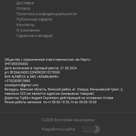
Доставка
Оплата
Политика конфиденциальности
Публичная оферта
Контакты
О компании
Гарантия и возврат
Общество с ограниченной ответственностью «Ак-Партс»
УНП 693335454
Дата включения в торговый реестр: 21.08.2024
р/с BY26ALFA30122F40920010270000
БИК ALFABY2X, в ЗАО «АЛЬФА-БАНК»
+375(29)3813660
oooakparts@gmail.com
Беларусь, Минская область, Минский район, аг. Озерцо, Меньковский тракт, 2,
павильон 253 (не является адресом самовывоза товаров!)
Директор Горбач Андрей Сергеевич действующий на основании Устава
Режим работы магазина: пн-чт 09:00-19:30, пт-вс 09:00-18:00
©2026 Все права защищены
Разработка сайта: