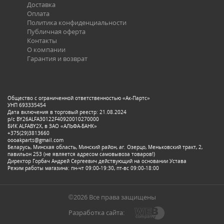
Доставка
Оплата
Политика конфиденциальности
Публичная оферта
Контакты
О компании
Гарантия и возврат
Общество с ограниченной ответственностью «Ак-Партс»
УНП 693335454
Дата включения в торговый реестр: 21.08.2024
р/с BY26ALFA30122F40920010270000
БИК ALFABY2X, в ЗАО «АЛЬФА-БАНК»
+375(29)3813660
oooakparts@gmail.com
Беларусь, Минская область, Минский район, аг. Озерцо, Меньковский тракт, 2,
павильон 253 (не является адресом самовывоза товаров!)
Директор Горбач Андрей Сергеевич действующий на основании Устава
Режим работы магазина: пн-чт 09:00-19:30, пт-вс 09:00-18:00
©2026 Все права защищены
Разработка сайта: